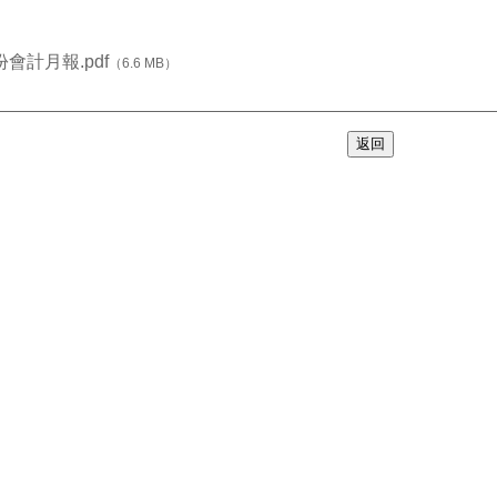
份會計月報.pdf
（6.6 MB）
返回