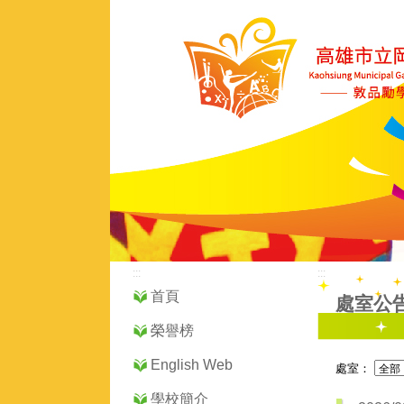
:::
:::
首頁
處室公
榮譽榜
English Web
處室：
學校簡介