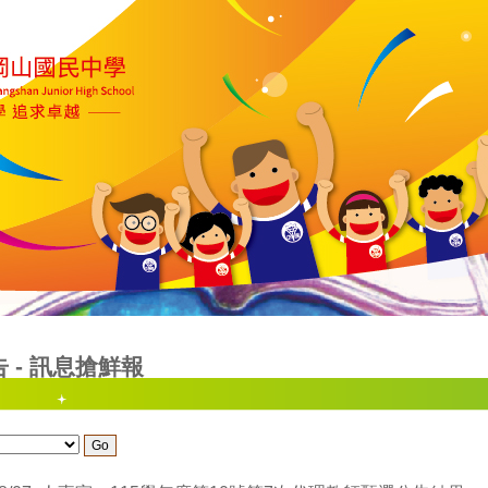
告
-
訊息搶鮮報