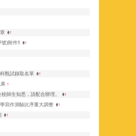
簡章
↑
)附件!!
↑
↑
↑
術科甄試錄取名單
↑
結果
↑
全校師生知悉，請配合辦理。
↑
升學寫作測驗比序重大調整
↑
則
↑