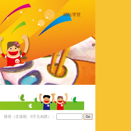
網站導覽
:::
搜尋（含過期、6字元為限）：