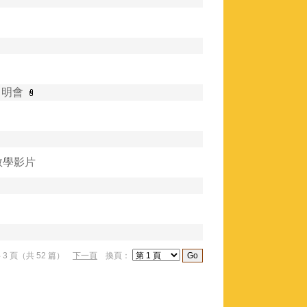
 明會
教學影片
共 3 頁（共 52 篇）
下一頁
換頁：