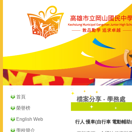
:::
:::
首頁
檔案分享
-
學務處
榮譽榜
English Web
行人 慢車(自行車 電動輔
學校簡介