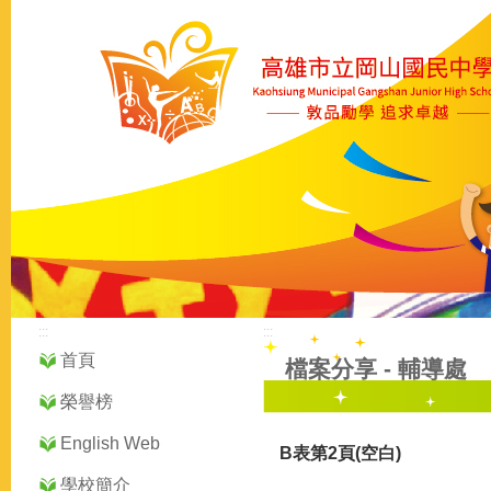
:::
:::
首頁
檔案分享
-
輔導處
榮譽榜
English Web
B表第2頁(空白)
學校簡介