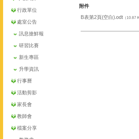
附件
行政單位
B表第2頁(空白).odt
（10.87 
處室公告
訊息搶鮮報
研習比賽
新生專區
升學資訊
行事曆
活動剪影
家長會
教師會
檔案分享